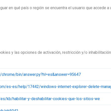
iguar en qué país o región se encuentra el usuario que accede a 
okies y las opciones de activación, restricción y/o inhabilitaci
om/chrome/bin/answer.py?hl=es&answer=95647
t.com/es-es/help/17442/windows-internet-explorer-delete-man
g/es/kb/habilitar-y-deshabilitar-cookies-que-los-sitios-we
/kb/ph5042